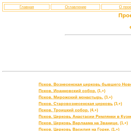
Главная
Оглавление
О прое
Про
Псков. Вознесенская церковь бывшего Нов
Псков. Иоанновский собор.
(1,+)
Псков. Мирожский монастырь.
(3,+)
Псков. Старовознесенская церковь
(3,+)
Псков. Троицкий собор.
(4,+)
Псков. Церковь Анастасии Римлянки в Кузн
Псков. Церковь Варлаама на Званице.
(1,+)
Псков. Церковь Василия на Горке.
(1,+)