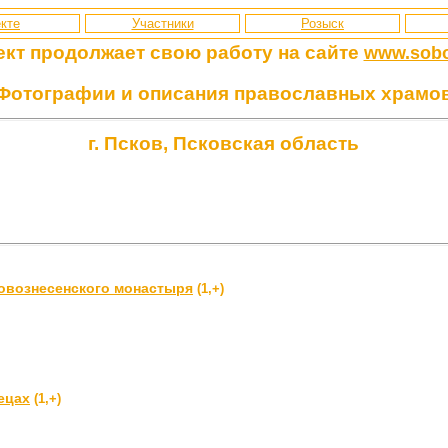
кте
Участники
Розыск
ект продолжает свою работу
на сайте
www.sobo
Фотографии и описания православных храмо
г. Псков, Псковская область
овознесенского монастыря
(1,+)
ецах
(1,+)