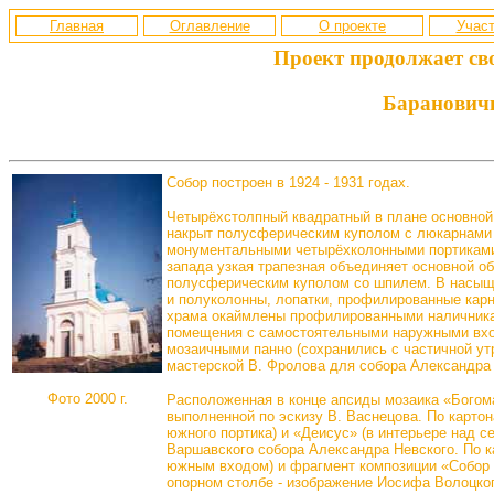
Главная
Оглавление
О проекте
Участ
Проект продолжает св
Барановичи
Собор построен в 1924 - 1931 годах.
Четырёхстолпный квадратный в плане основной 
накрыт полусферическим куполом с люкарнами
монументальными четырёхколонными портиками 
запада узкая трапезная объединяет основной о
полусферическим куполом со шпилем. В насыщ
и полуколонны, лопатки, профилированные кар
храма окаймлены профилированными наличника
помещения с самостоятельными наружными вход
мозаичными панно (сохранились с частичной ут
мастерской В. Фролова для собора Александра 
Фото 2000 г.
Расположенная в конце апсиды мозаика «Богом
выполненной по эскизу В. Васнецова. По карто
южного портика) и «Деисус» (в интерьере над 
Варшавского собора Александра Невского. По к
южным входом) и фрагмент композиции «Собор 
опорном столбе - изображение Иосифа Волоцкого