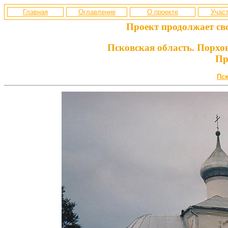
Главная
Оглавление
О проекте
Участ
Проект продолжает св
Псковская область. Порхо
Пр
Пск