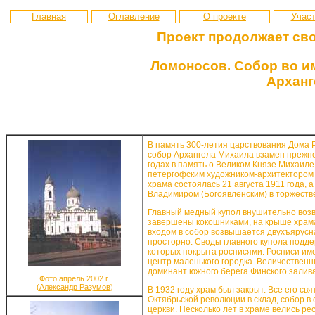
Главная
Оглавление
О проекте
Участ
Проект продолжает св
Ломоносов. Собор во и
Арханг
В память 300-летия царствования Дома 
собор Архангела Михаила взамен прежне
годах в память о Великом Князе Михаиле
петергофским художником-архитектором А
храма состоялась 21 августа 1911 года,
Владимиром (Богоявленским) в торжеств
Главный медный купол внушительно возв
завершены кокошниками, на крыше храма
входом в собор возвышается двухъярусн
просторно. Своды главного купола подд
которых покрыта росписями. Росписи име
центр маленького городка. Величествен
доминант южного берега Финского залива
Фото апрель 2002 г.
(
Александр Разумов
)
В 1932 году храм был закрыт. Все его с
Октябрьской революции в склад, собор в
церкви. Несколько лет в храме велись р