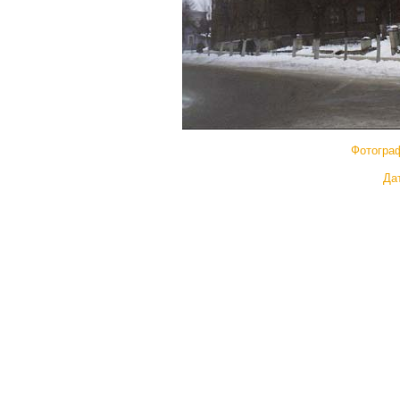
Фотогра
Дат