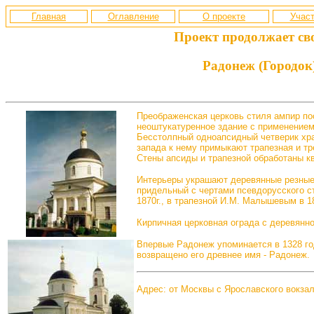
Главная
Оглавление
О проекте
Участ
Проект продолжает св
Радонеж (Городок
Преображенская церковь стиля ампир пос
неоштукатуренное здание с применением
Бесстолпный одноапсидный четверик хра
запада к нему примыкают трапезная и т
Стены апсиды и трапезной обработаны к
Интерьеры украшают деревянные резные 
придельный с чертами псевдорусского ст
1870г., в трапезной И.М.
Малышевым в 186
Кирпичная церковная ограда с деревянной
Впервые Радонеж упоминается в 1328 го
возвращено его древнее имя - Радонеж.
Адрес: от Москвы с Ярославского вокза