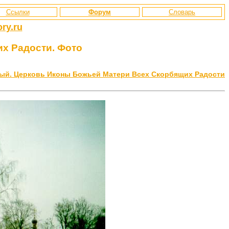
Ссылки
Форум
Словарь
ry.ru
х Радости. Фото
ый. Церковь Иконы Божьей Матери Всех Скорбящих Радости