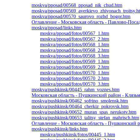
moskva/pposad/00568_pposad_nik_chud.htm
moskva/pposad/00569_averkievo_zhivonach_troitsy.h
moskva/pposad/00570_saurovo_rozhd_bogor.htm
Оглавление - Московская область - Павлово-Поса
moskva/pposad/links.htm
moskva/pposad/fotos/00567_1.htm
moskva/pposad/fotos/00567_2.htm
moskva/pposad/fotos/00568_1.htm
moskva/pposad/fotos/00568_2.htm
moskva/pposad/fotos/00568_3.htm
moskva/pposad/fotos/00569_1.htm
moskva/pposad/fotos/00569_2.htm
moskva/pposad/fotos/00570_1.htm
moskva/pposad/fotos/00570_2.htm
moskva/pposad/fotos/00570_3.htm
moskva/pushkinsk/00445_rahm_voznes.htm
Московская область - Пушкинский район - Клязьм
moskva/pushkinsk/00462_sofrino_smolensk.htm
moskva/pushkinsk/00464_cherkiz_pokrovsk.htm
moskva/pushkinsk/00652_muran_spas_nerukotv.htm
moskva/pushkinsk/00653_talitsy_stefan_mahrisch.htm
Оглавление - Московская область - Пушкинский 
moskva/pushkinsk/links.htm
moskva/pushkinsk/fotos/00445_1.htm