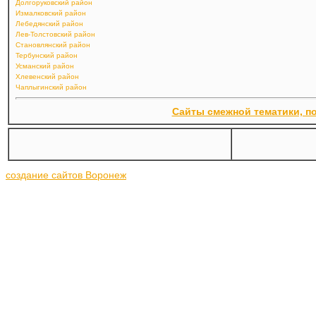
Долгоруковский район
Измалковский район
Лебедянский район
Лев-Толстовский район
Становлянский район
Тербунский район
Усманский район
Хлевенский район
Чаплыгинский район
Сайты смежной тематики, п
создание сайтов Воронеж