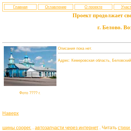
Главная
Оглавление
О проекте
Участ
Проект продолжает св
г. Белово. Во
Описания пока нет.
Адрес: Кемеровская область, Беловский
Фото ???? г.
Наверх
шины cooper.
.
автозапчасти через интернет
. Читать
стихи