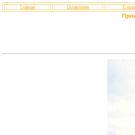
Главная
Оглавление
О прое
Про